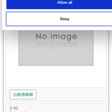
TBA
Allow all
Bhutan Tourism Corporation Limited
Deny
出展者情報
Z-02