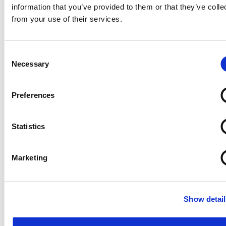
G-37
information that you’ve provided to them or that they’ve colle
サプタムインターナショナル/色々インドカレー旅行
from your use of their services.
Consent
Necessary
Selection
Preferences
Statistics
当社はインドでビジネス、トラベル、戦略コンサル
タントとして日系企業とコラボレーションできま
Marketing
す。2004年の設立以来20年以上もの間、JRシンポ
ジウム、エクスポ
...
続きを読む
Show detail
子出展者
出展者情報
1