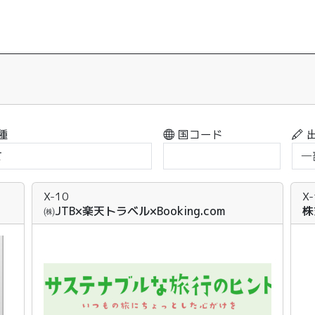
種
国コード
X-10
X
㈱JTB×楽天トラベル×Booking.com
株