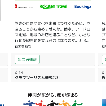
旅先の自然や文化を未来につなぐために、で
読
きることから始めませんか。節水、フードロ
は
ス削減、地域のお店を選ぶことなど、小さな
ブ
行動が観光地を支える力になります。JTB
...
向
続きを読む
読
出展者情報
X-14
X
クラブツーリズム株式会社
近