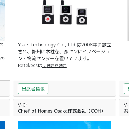
の
Ysair Technology Co., Ltd.は2008年に設立
され、鄭州に本社を、深センにイノベーショ
様の
ン・物流センターを置いています。
Retekessは
...
続きを読む
出展者情報
V-01
V
Chief of Homes Osaka株式会社（COH）
共