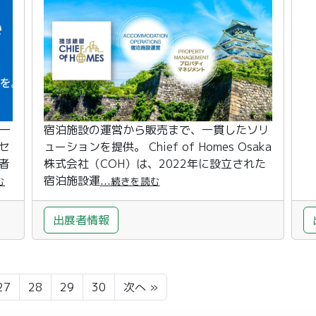
が一
宿泊施設の運営から販売まで、一貫したソリ
セ
ューションを提供。 Chief of Homes Osaka
者
株式会社（COH）は、2022年に設立された
宿泊施設運
...
む
続きを読む
出展者情報
27
28
29
30
次へ »