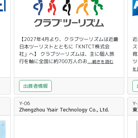
【2027年4月より、クラブツーリズムは近畿
近
日本ツーリストとともに「KNTCT株式会
ス
社」へ】 クラブツーリズムは、主に個人旅
育
行を軸に全国に約700万人のお
...
ツ
続きを読む
を
出展者情報
Y-06
Y
Zhengzhou Ysair Technology Co., Ltd.
東